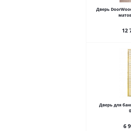
Дверь DoorWood
матов
12 
Дверь для бан
0
6 