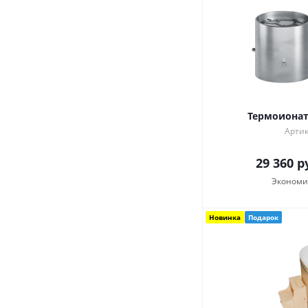
Термоионат
Артик
29 360
ру
Экономи
Новинка
Подарок