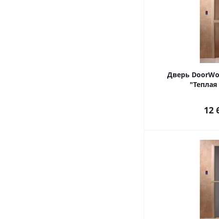
Дверь DoorWo
"Теплая 
12 