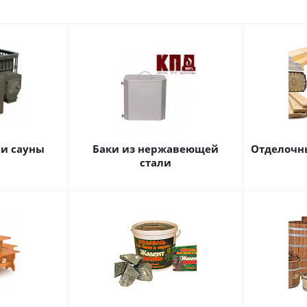
 и сауны
Баки из нержавеющей
Отделочн
стали