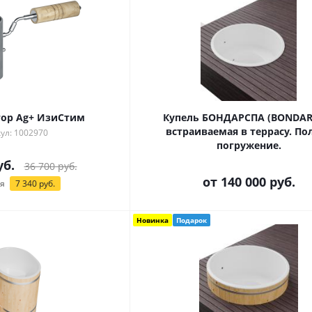
ор Ag+ ИзиСтим
Купель БОНДАРСПА (BONDAR
встраиваемая в террасу. По
ул: 1002970
погружение.
б.
36 700
руб.
от
140 000 руб.
я
7 340
руб.
Новинка
Подарок