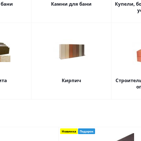
 бани
Камни для бани
Купели, б
у
ита
Кирпич
Строител
о
Новинка
Подарок