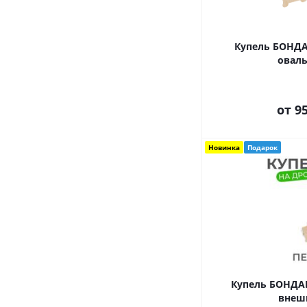
Купель БОНДА
оваль
от
95
Новинка
Подарок
Купель БОНДАР
внеш