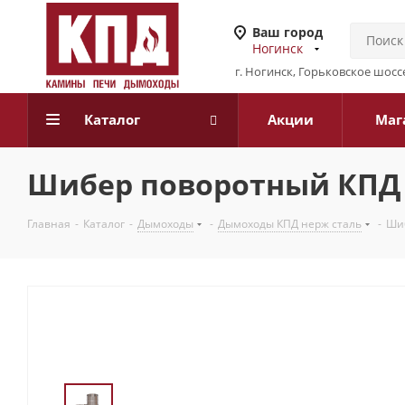
Ваш город
Ногинск
г. Ногинск, Горьковское шоссе
Каталог
Акции
Маг
Шибер поворотный КПД
Главная
-
Каталог
-
Дымоходы
-
Дымоходы КПД нерж сталь
-
Ши