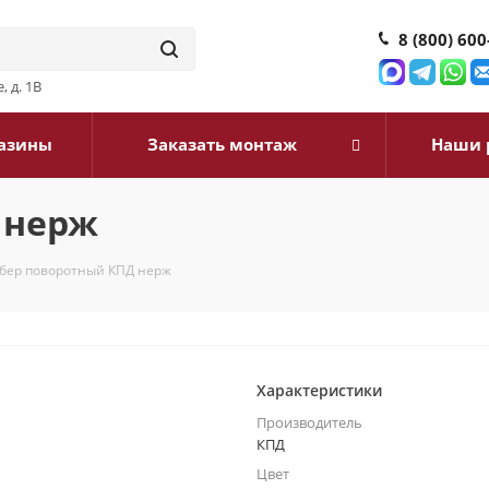
8 (800) 600
, д. 1В
азины
Заказать монтаж
Наши 
 нерж
бер поворотный КПД нерж
Характеристики
Производитель
КПД
Цвет