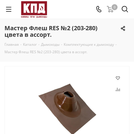
0
Мастер Флеш RES №2 (203-280)
цвета в ассорт.
Главная
-
Каталог
-
Дымоходы
-
Комплектующие к дымоходу
-
Мастер Флеш RES №2 (203-280) цвета в ассорт.